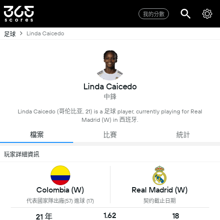
我的分數
Linda Caicedo
足球
Linda Caicedo
中鋒
Linda Caicedo (哥伦比亚, 21) is a 足球 player, currently playing for Real
Madrid (W) in 西班牙.
檔案
比賽
統計
玩家詳細資訊
Colombia (W)
Real Madrid (W)
代表國家隊出廠(57) 進球 (17)
契约截止日期
1.62
18
21 年