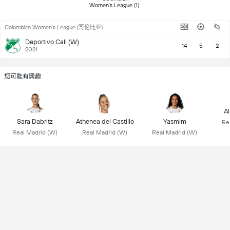
Women's League (1) 
Colombian Women's League (哥伦比亚)
Deportivo Cali (W)
14
5
2
2021
您可能有興趣
A
Sara Dabritz
Athenea del Castillo
Yasmim
Re
Real Madrid (W)
Real Madrid (W)
Real Madrid (W)