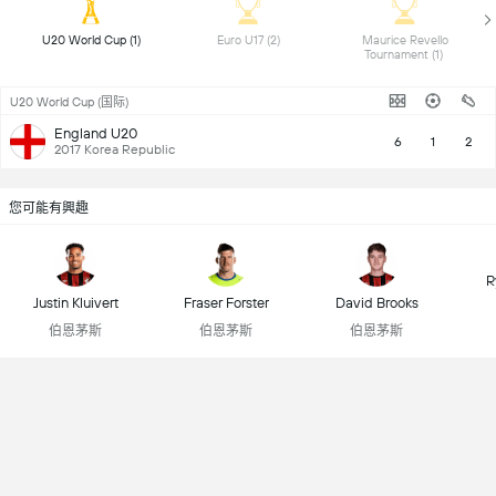
 U20 World Cup (1) 
 Euro U17 (2) 
 Maurice Revello 
Tournament (1) 
U20 World Cup (国际)
England U20
6
1
2
2017 Korea Republic
您可能有興趣
R
Justin Kluivert
Fraser Forster
David Brooks
伯恩茅斯
伯恩茅斯
伯恩茅斯