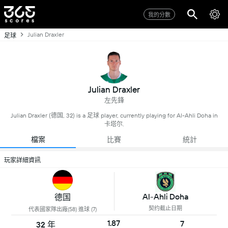
我的分數
Julian Draxler
足球
Julian Draxler
左先鋒
Julian Draxler (德国, 32) is a 足球 player, currently playing for Al-Ahli Doha in
卡塔尔.
檔案
比賽
統計
玩家詳細資訊
Al-Ahli Doha
德国
契约截止日期
代表國家隊出廠(58) 進球 (7)
1.87
7
32 年