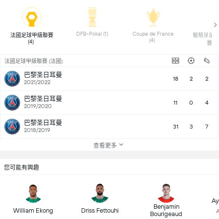
 DFB-Pokal (1) 
 Coupe de France 
 法國足球甲級聯賽 
 葡萄牙足
(4) 
(4) 
賽
法國足球甲級聯賽 (法國)
巴黎圣日耳曼
18
2
2
2021/2022
巴黎圣日耳曼
11
0
4
2019/2020
巴黎圣日耳曼
31
3
7
2018/2019
查看更多
您可能有興趣
Ay
Benjamin
William Ekong
Driss Fettouhi
A
Bourigeaud