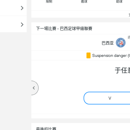
限制
進球
助球
查
下一場比賽 - 巴西足球甲級聯賽
週
巴西亚
Suspension danger (
于任
V
最後的比賽