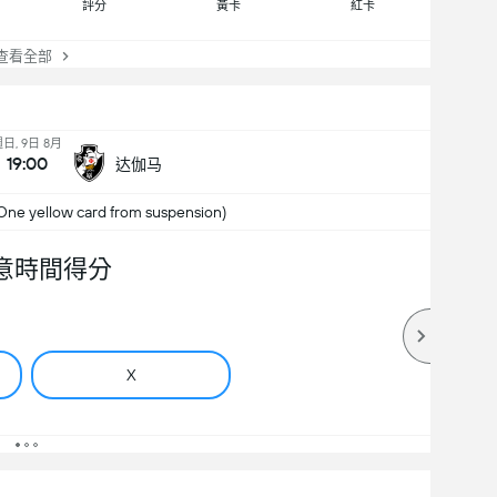
評分
黃卡
紅卡
看全部
日, 9日 8月
19:00
达伽马
One yellow card from suspension)
意時間得分
X