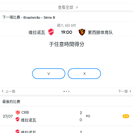
查看全部
下一場比賽 - Brasileirão - Série B
週六, 8日 8月
19:00
维拉诺瓦
累西腓体育队
于任意時間得分
V
X
上一個
下一個
最後的比賽
CRB
2
27/07
90
6.8
0
维拉诺瓦
2
维拉诺瓦