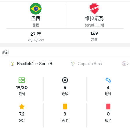
巴西
维拉诺瓦
國籍
契约截止日期
1.69
27 年
高度
26/02/1999
統計
Brasileirão - Série B
Copa do Brasil
19/20
5
4
限制
進球
助球
7.2
3
0
評分
黃卡
紅卡