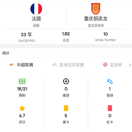
法國
重庆铜梁龙
國籍
當前俱樂部
1.82
10
33 年
Jersey Number
高度
06/04/1993
統計
中超联赛
亚洲冠军联赛
足协杯
18/21
0
1
限制
進球
助球
6.7
5
0
評分
黃卡
紅卡