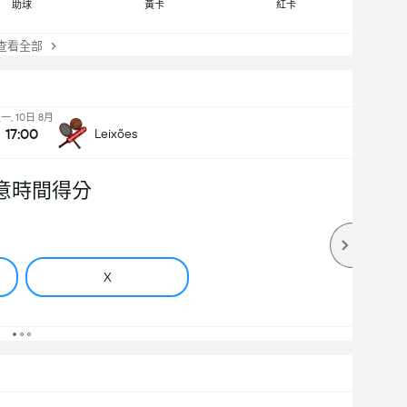
助球
黃卡
紅卡
看全部
一, 10日 8月
17:00
Leixões
意時間得分
X