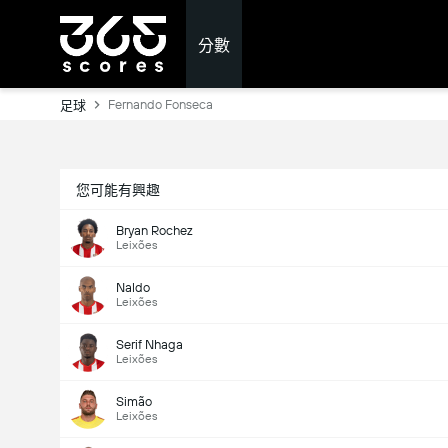
分數
Fernando Fonseca
足球
您可能有興趣
Bryan Rochez
Leixões
Naldo
Leixões
Serif Nhaga
Leixões
Simão
Leixões