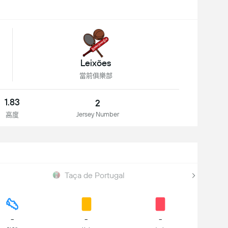
Leixões
當前俱樂部
1.83
2
Jersey Number
高度
Taça de Portugal
-
-
-