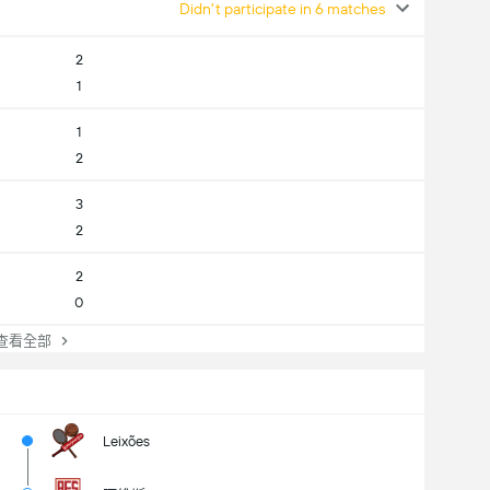
Didn't participate in 6 matches
2
1
1
2
3
2
2
0
看全部
Leixões