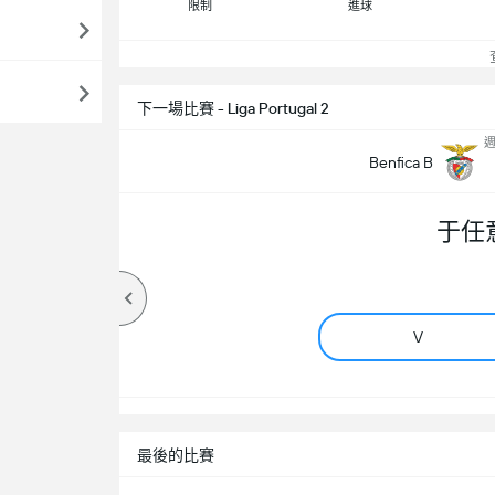
限制
進球
查
下一場比賽 - Liga Portugal 2
週
Benfica B
于任
V
最後的比賽