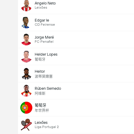
Angelo Neto
Leixões
Edgar Ie
CD Feirense
Jorge Meré
FC Penafiel
Helder Lopes
葡萄牙
Heitor
波蒂莫嫩塞
Rúben Semedo
阿维斯
葡萄牙
年世界杯
Leixões
Liga Portugal 2