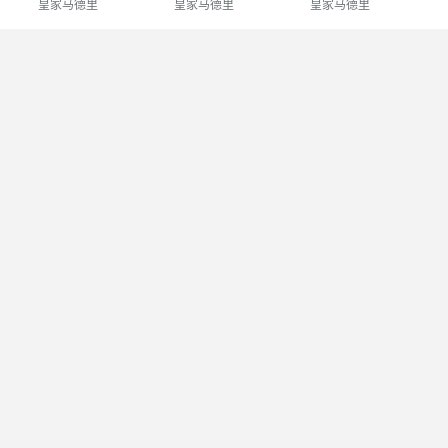
皇家马德里
皇家马德里
皇家马德里