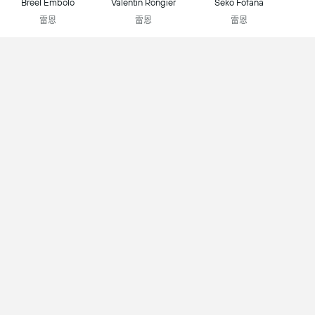
Breel Embolo
Valentin Rongier
Seko Fofana
雷恩
雷恩
雷恩