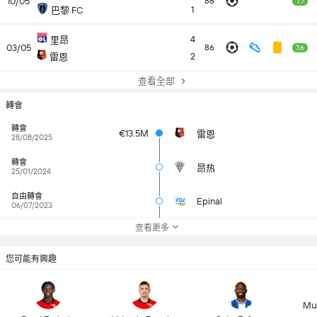
10/05
86
7.7
1
巴黎 FC
4
里昂
03/05
86
7.6
2
雷恩
查看全部
轉會
轉會
€13.5M
雷恩
28/08/2025
轉會
昂热
25/01/2024
自由轉會
Epinal
06/07/2023
查看更多
您可能有興趣
Mus