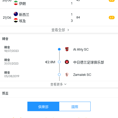
26/06
45
6.5
1
伊朗
1
新西兰
21/06
84
6.9
3
埃及
查看全部
轉會
轉會
Al Ahly SC
18/07/2023
轉會
€2.8M
中日德兰足球俱乐部
31/01/2023
轉會
Zamalek SC
05/08/2019
查看更多
獎盃
俱樂部
國際