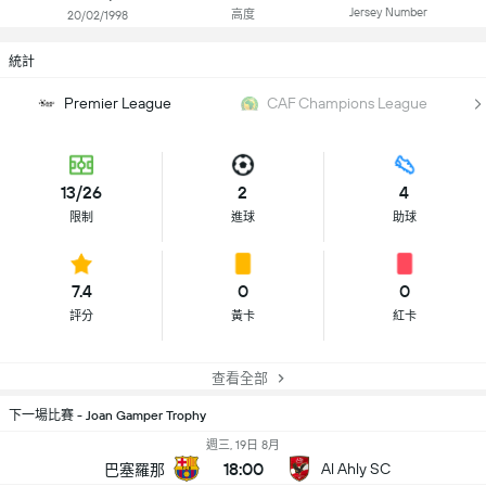
Jersey Number
高度
20/02/1998
統計
Premier League
CAF Champions League
13/26
2
4
限制
進球
助球
7.4
0
0
評分
黃卡
紅卡
查看全部
下一場比賽 - Joan Gamper Trophy
週三, 19日 8月
18:00
Al Ahly SC
巴塞羅那