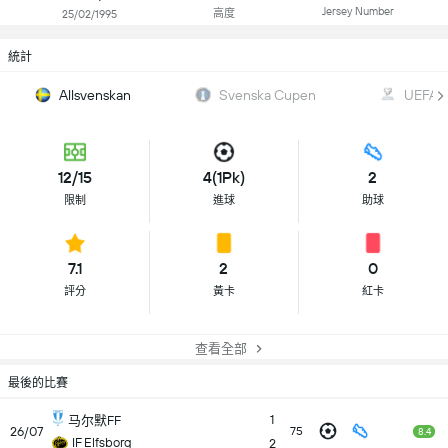
Jersey Number
高度
25/02/1995
統計
Allsvenskan
Svenska Cupen
UEFA W
12/15
4(1Pk)
2
限制
進球
助球
7.1
2
0
評分
黃卡
紅卡
查看全部
最後的比賽
1
马尔默FF
26/07
75
8.4
IF Elfsborg
2