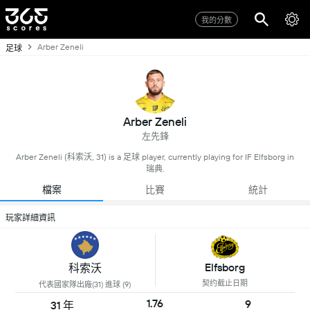
我的分數
Arber Zeneli
足球
Arber Zeneli
左先鋒
Arber Zeneli (科索沃, 31) is a 足球 player, currently playing for IF Elfsborg in
瑞典.
檔案
比賽
統計
玩家詳細資訊
Elfsborg
科索沃
契约截止日期
代表國家隊出廠(31) 進球 (9)
1.76
9
31 年