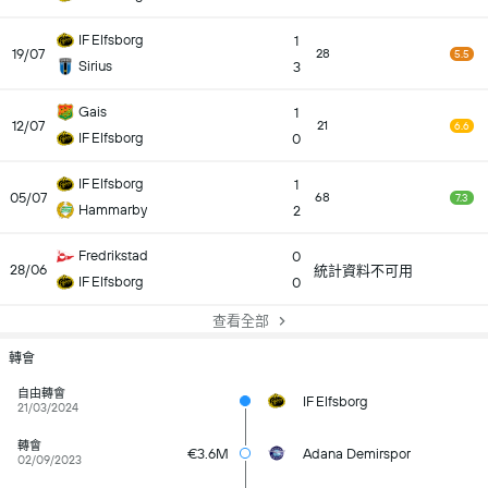
IF Elfsborg
1
19/07
28
5.5
Sirius
3
Gais
1
12/07
21
6.6
IF Elfsborg
0
IF Elfsborg
1
05/07
68
7.3
Hammarby
2
Fredrikstad
0
28/06
統計資料不可用
IF Elfsborg
0
查看全部
轉會
自由轉會
IF Elfsborg
21/03/2024
轉會
€3.6M
Adana Demirspor
02/09/2023