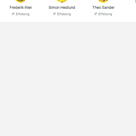
Frederik Ihler
Simon Hedlund
Theo Sander
IF Elfsborg
IF Elfsborg
IF Elfsborg