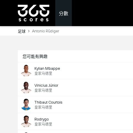
分數
Antonio Rüdiger
足球
您可能有興趣
Kylian Mbappe
皇家马德里
Vinicius Júnior
皇家马德里
Thibaut Courtois
皇家马德里
Rodrygo
皇家马德里