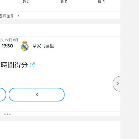
評分
黃卡
紅卡
看全部
六, 22日 8月
19:30
皇家马德里
意時間得分
X