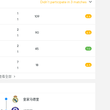
Didn't participate in 3 matches
1
109
6.6
1
2
90
6.5
1
2
45
7.0
1
7
18
6.5
1
看全部
皇家马德里