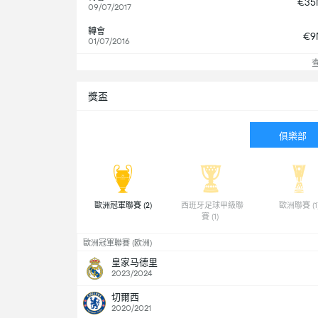
€3
09/07/2017
轉會
€9
01/07/2016
獎盃
俱樂部
 歐洲冠軍聯賽 (2) 
 西班牙足球甲級聯
賽 (1) 
歐洲冠軍聯賽 (欧洲)
皇家马德里
2023/2024
切爾西
2020/2021