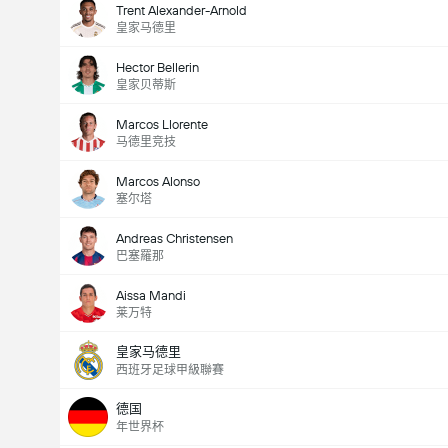
Trent Alexander-Arnold
皇家马德里
Hector Bellerin
皇家贝蒂斯
Marcos Llorente
马德里竞技
Marcos Alonso
塞尔塔
Andreas Christensen
巴塞羅那
Aissa Mandi
莱万特
皇家马德里
西班牙足球甲級聯賽
德国
年世界杯