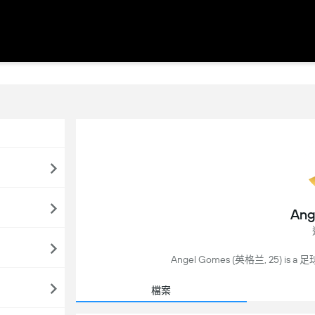
Ang
Angel Gomes (英格兰, 25) is a 足球 
檔案