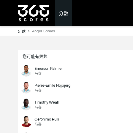
分數
Angel Gomes
足球
您可能有興趣
Emerson Palmieri
马赛
Pierre-Emile Hojbjerg
马赛
Timothy Weah
马赛
Geronimo Rulli
马赛