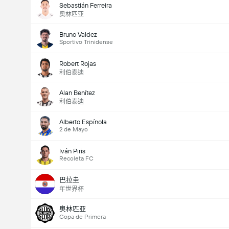
Sebastián Ferreira
奥林匹亚
Bruno Valdez
Sportivo Trinidense
Robert Rojas
利伯泰迪
Alan Benítez
利伯泰迪
Alberto Espínola
2 de Mayo
Iván Piris
Recoleta FC
巴拉圭
年世界杯
奥林匹亚
Copa de Primera