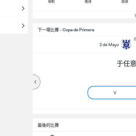
限制
進球
助球
查
下一場比賽 - Copa de Primera
週
2 de Mayo
于任
V
最後的比賽