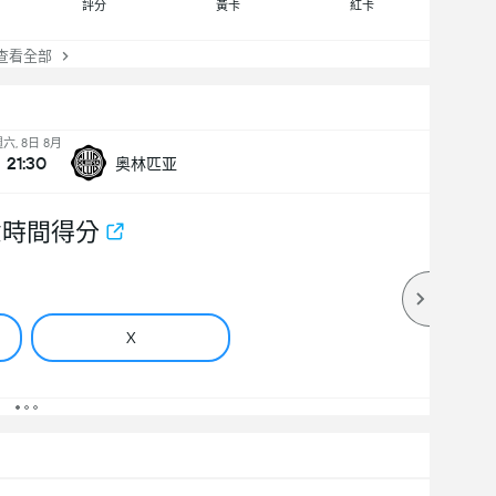
評分
黃卡
紅卡
看全部
六, 8日 8月
21:30
奥林匹亚
意時間得分
X