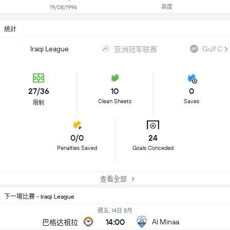
高度
19/08/1996
統計
Iraqi League
Gulf Cl
亚洲冠军联赛
27/36
10
0
Clean Sheets
Saves
限制
0/0
24
Penalties Saved
Goals Conceded
查看全部
下一場比賽 - Iraqi League
週五, 14日 8月
14:00
Al Minaa
巴格达祖拉