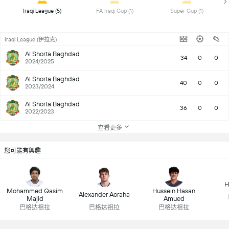
 Iraqi League (5) 
 FA Iraqi Cup (1) 
 Super Cup (1) 
Iraqi League (伊拉克)
Al Shorta Baghdad
34
0
0
2024/2025
Al Shorta Baghdad
40
0
0
2023/2024
Al Shorta Baghdad
36
0
0
2022/2023
查看更多
您可能有興趣
H
Mohammed Qasim
Hussein Hasan
Alexander Aoraha
Majid
Amued
巴格达祖拉
巴格达祖拉
巴格达祖拉