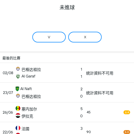
未進球
V
X
最後的比賽
1
巴格达祖拉
02/08
統計資料不可用
Al Garaf
1
Al Naft
2
23/07
統計資料不可用
0
巴格达祖拉
5
塞内加尔
26/06
45
6.4
0
伊拉克
3
法國
22/06
90
5.0