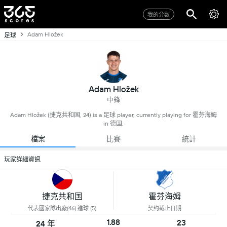
我的分數
Adam Hložek
足球
Adam Hložek
中鋒
Adam Hložek (捷克共和国, 24) is a 足球 player, currently playing for 霍芬海姆
in 德国.
檔案
比賽
統計
玩家詳細資訊
捷克共和国
霍芬海姆
代表國家隊出廠(46) 進球 (5)
契约截止日期
1.88
23
24 年