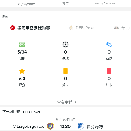
Jersey Number
高度
25/07/2002
統計
DFB-Pokal
德國甲級足球聯賽
年世
5/34
0
0
限制
進球
助球
6.4
0
0
評分
黃卡
紅卡
查看全部
下一場比賽 - DFB-Pokal
週六, 22日 8月
13:30
FC Erzgebirge Aue
霍芬海姆