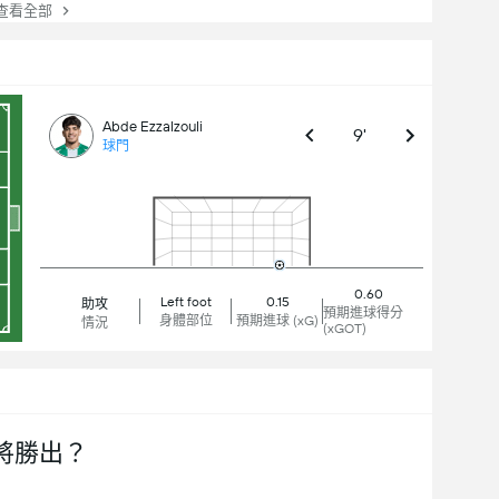
看全部
Abde Ezzalzouli
9'
球門
0.60
Left foot
0.15
助攻
預期進球得分
身體部位
預期進球 (xG)
情況
(xGOT)
將勝出？