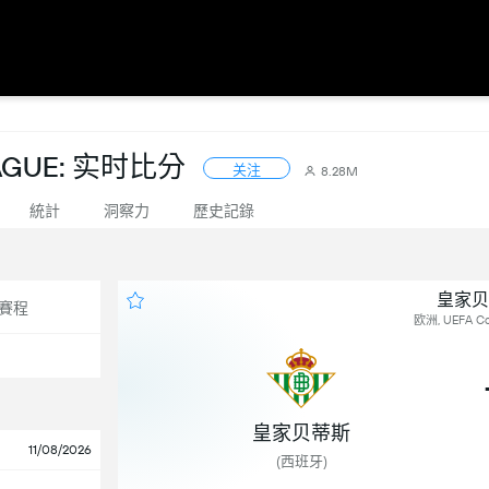
EAGUE: 实时比分
关注
8.28M
統計
洞察力
歷史記錄
皇家贝
賽程
欧洲, UEFA Co
皇家贝蒂斯
11/08/2026
(西班牙)