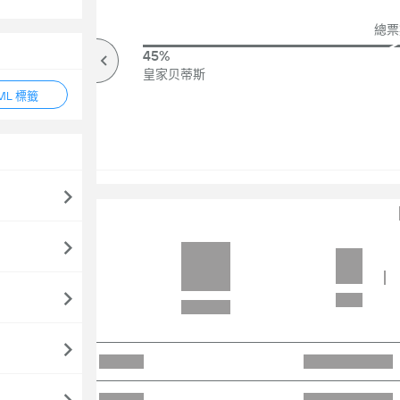
總票數
72%
45%
高於
皇家贝蒂斯
ML 標籤