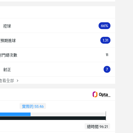
66%
控球
1.31
預期進球
11
射門總次數
7
射正
看全部
實際的 55:46
總時間 96:21