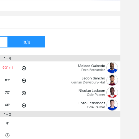
頂部
1 - 4
Moises Caicedo
90' + 1
Enzo Fernandez
Jadon Sancho
83'
Kiernan Dewsbury-Hall
Nicolas Jackson
70'
Cole Palmer
Enzo Fernandez
65'
Cole Palmer
1 - 0
9'