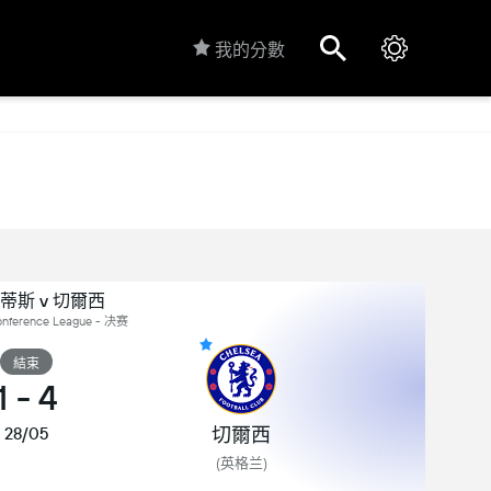
我的分數
蒂斯 v 切爾西
nference League - 决赛
結束
1
-
4
切爾西
28/05
(英格兰)