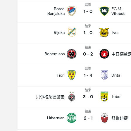
結束
Borac
FC ML
1
-
0
Banjaluka
Vitebsk
結束
1
-
0
Rijeka
Ilves
結束
0
-
2
Bohemians
中日德兰
結束
1
-
4
Fiori
Drita
結束
3
-
0
Tobol
贝尔格莱德游击
結束
2
-
1
全場總得分 (2.5)
Hibernian
舒肯迪捷