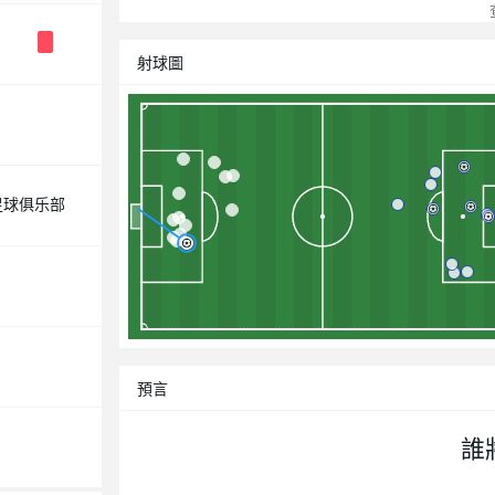
查
射球圖
足球俱乐部
預言
誰