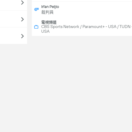
Irfan Peljto
裁判員
電視頻道
CBS Sports Network / Paramount+ - USA / TUDN 
USA