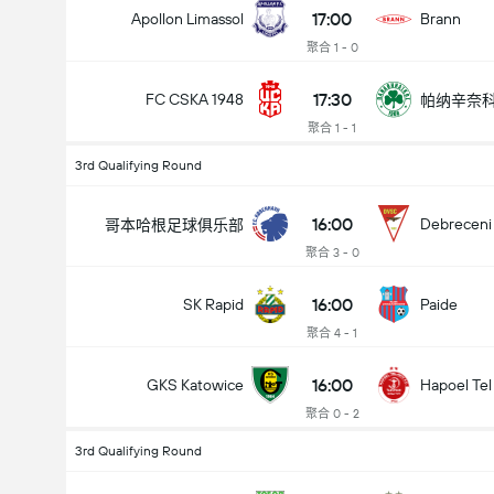
17:00
Apollon Limassol
Brann
聚合 1 - 0
17:30
FC CSKA 1948
帕纳辛奈
聚合 1 - 1
3rd Qualifying Round
16:00
Debreceni
哥本哈根足球俱乐部
聚合 3 - 0
16:00
SK Rapid
Paide
聚合 4 - 1
16:00
GKS Katowice
Hapoel Tel
聚合 0 - 2
3rd Qualifying Round