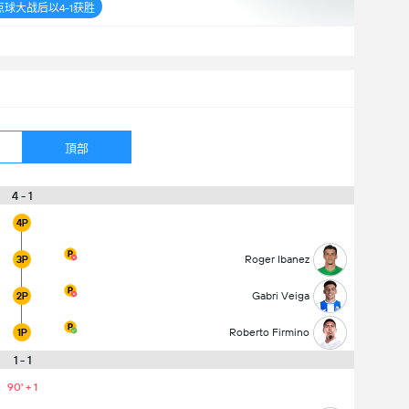
球大战后以4-1获胜
頂部
4 - 1
4P
Roger Ibanez
3P
Gabri Veiga
2P
Roberto Firmino
1P
1 - 1
90' + 1