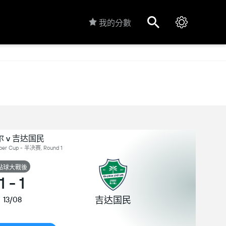
我的分數
 v 吉达国民
r Cup - 半决赛, Round 1
點球大戰後
1
-
1
吉达国民
13/08