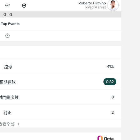
Roberto Firmino
66'
Riyad Mahrez
0 - 0
 Top Events
41%
控球
0.82
預期進球
8
射門總次數
2
射正
看全部