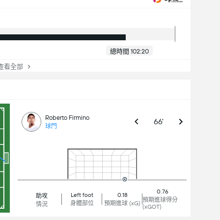
總時間 102:20
看全部
Roberto Firmino
66'
球門
0.76
Left foot
0.18
助攻
預期進球得分
身體部位
預期進球 (xG)
情況
(xGOT)