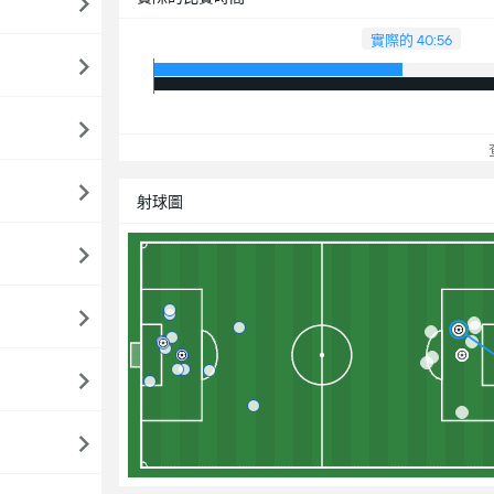
實際的 40:56
查
射球圖