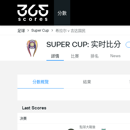
分數
Super Cup
足球
希拉尔 v 吉达国民
SUPER CUP: 实时比分
News
詳情
比賽
排名
分數概覽
結果
Last Scores
决赛
點球大戰後