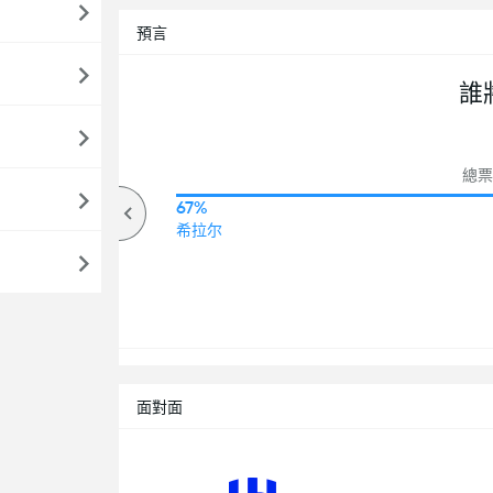
預言
誰
總票數
71%
67%
高於
希拉尔
面對面