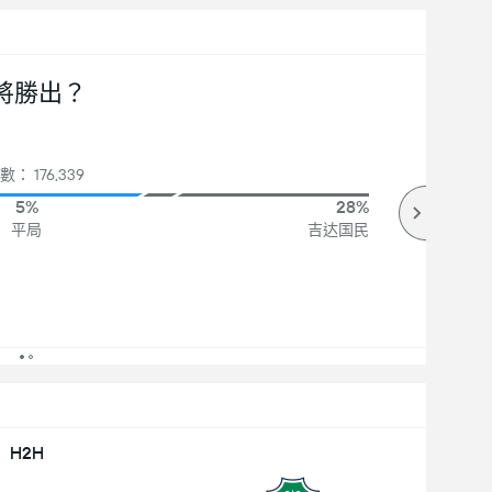
將勝出？
： 176,339
5%
28%
平局
吉达国民
H2H