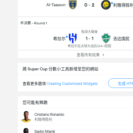
0
-
2
Al-Taawon
利雅得胜
半决赛 - Round 1
點球大戰後
1
-
1
希拉尔
吉达国民
希拉尔在点球大战后以4-1获胜
查看所有結果
將 Super Cup 分數小工具新增至您的網站
查看更多選項
Creating Customized Widgets
生成 HT
您可能有興趣
Cristiano Ronaldo
利雅得胜利
Sadio Mané