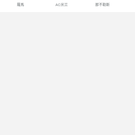
羅馬
AC米兰
那不勒斯