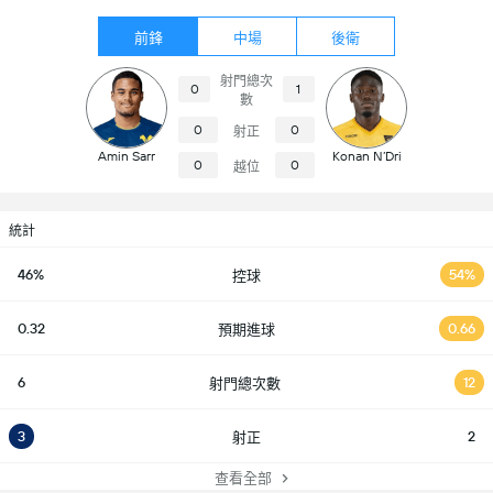
前鋒
中場
後衛
射門總次
0
1
數
0
0
射正
Amin Sarr
Konan N’Dri
0
0
越位
統計
46%
54%
控球
0.32
0.66
預期進球
6
12
射門總次數
3
2
射正
查看全部