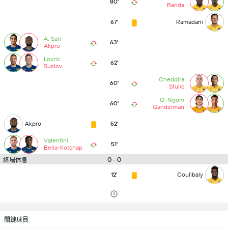
80'
Banda
67'
Ramadani
A. Sarr
63'
Akpro
Lovric
62'
Suslov
Cheddira
60'
Stulic
O. Ngom
60'
Gandelman
Akpro
52'
Valentini
51'
Bella-Kotchap
0 - 0
終場休息
12'
Coulibaly
關鍵球員