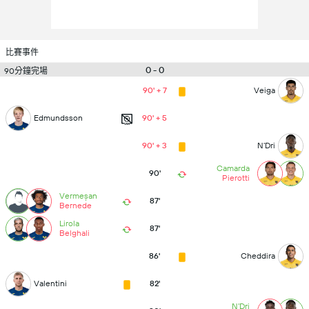
比賽事件
0 - 0
90分鐘完場
90' + 7
Veiga
Edmundsson
90' + 5
90' + 3
N’Dri
Camarda
90'
Pierotti
Vermeșan
87'
Bernede
Lirola
87'
Belghali
86'
Cheddira
Valentini
82'
N’Dri