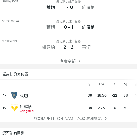
29/10/2024
義大利足球甲級聯
1 - 0
萊切
維羅納
10/03/2024
義大利足球甲級聯
0 - 1
萊切
維羅納
27/11/2023
義大利足球甲級聯
2 - 2
維羅納
萊切
查看全部
當前比分表位置
F:A
+/-
分
分
17
萊切
38
28:50
-22
38
1
維羅納
19
38
25:61
-36
21
Relegated
#COMPETITION_NAM＿名稱 表和排名
您可能有興趣