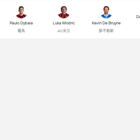
D
Paulo Dybala
Luka Modric
Kevin De Bruyne
羅馬
AC米兰
那不勒斯