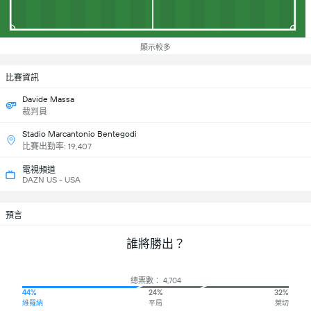
顯示較多
比賽資訊
Davide Massa
裁判員
Stadio Marcantonio Bentegodi
比賽出勤率: 19,407
電視頻道
DAZN US - USA
預言
誰將勝出？
總票數： 4,704
44%
24%
32%
維羅納
平局
萊切