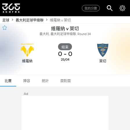
我的分數
足球
義大利足球甲級聯
維羅納 v 萊切
維羅納 v 萊切
義大利, 義大利足球甲級聯, Round 34
結束
0
-
0
25/04
維羅納
萊切
比賽
陣容
統計
面對面
Ad