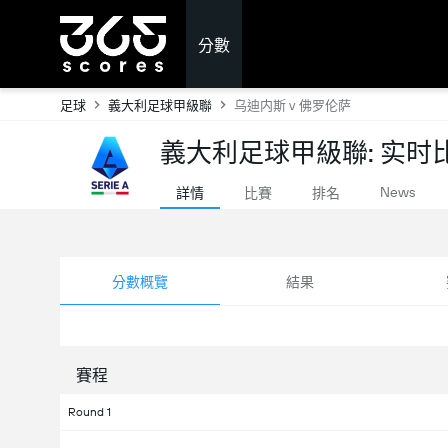
分數
足球
義大利足球甲級聯
乌迪内斯 v 佛罗伦萨
義大利足球甲級聯: 实时
News
詳情
比賽
排名
分數概覽
結果
賽程
Round 1