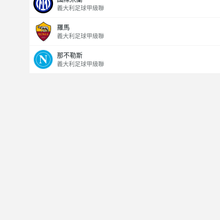
義大利足球甲級聯
羅馬
義大利足球甲級聯
那不勒斯
義大利足球甲級聯