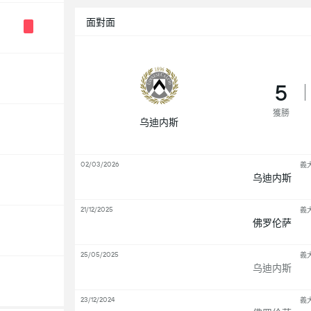
面對面
5
獲勝
乌迪内斯
02/03/2026
義
乌迪内斯
21/12/2025
義
佛罗伦萨
25/05/2025
義
乌迪内斯
23/12/2024
義