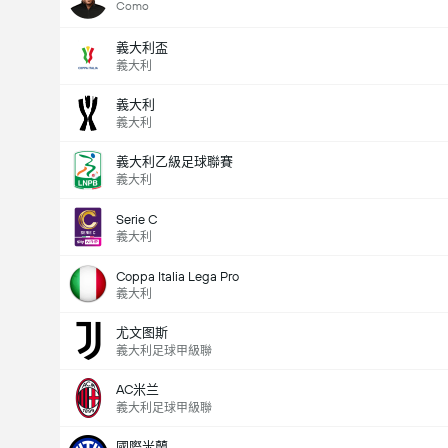
Como
義大利盃
義大利
義大利
義大利
義大利乙級足球聯賽
義大利
Serie C
義大利
Coppa Italia Lega Pro
義大利
尤文图斯
義大利足球甲級聯
AC米兰
義大利足球甲級聯
國際米蘭