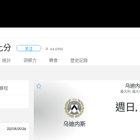
比分
关注
64.69M
統計
洞察力
轉會
歷史記錄
乌迪内
賽程
義大利, 義大利
週日, 
乌迪内斯
22/08/2026