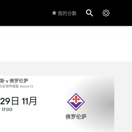
我的分數
斯 v 佛罗伦萨
足球甲級聯, Round 13
29日 11月
17:00
佛罗伦萨