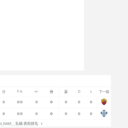
F:A
+/-
D
L
分
分
贏
下一個
0
0:0
0
0
0
0
0
0
0:0
0
0
0
0
0
ON_NAM＿名稱 表和排名