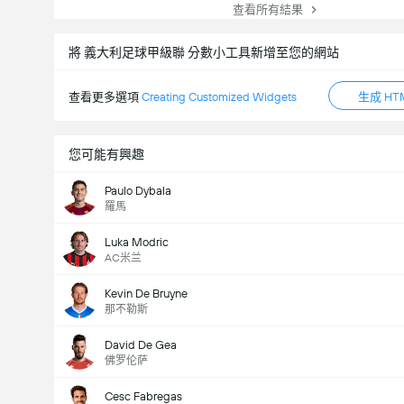
查看所有結果
將 義大利足球甲級聯 分數小工具新增至您的網站
查看更多選項
Creating Customized Widgets
生成 HT
您可能有興趣
Paulo Dybala
羅馬
Luka Modric
AC米兰
Kevin De Bruyne
那不勒斯
David De Gea
佛罗伦萨
Cesc Fabregas