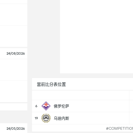
24/08/2026
當前比分表位置
6
佛罗伦萨
19
乌迪内斯
#COMPETITI
24/05/2026