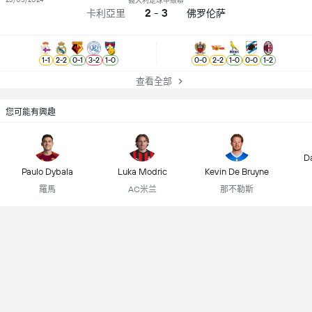
義大利足球甲級聯
2 - 3
卡利亞里
佛罗伦萨
1
-
1
2
-
2
0
-
1
3
-
2
1
-
0
0
-
0
2
-
2
1
-
0
0
-
0
1
-
2
查看全部
您可能有興趣
D
Paulo Dybala
Luka Modric
Kevin De Bruyne
羅馬
AC米兰
那不勒斯