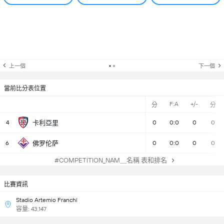
上一個
下一個
當前比分表位置
F:A
+/-
分
分
4
卡利亞里
0
0:0
0
0
6
佛罗伦萨
0
0:0
0
0
#COMPETITION_NAM＿名稱 表和排名
比賽資訊
Stadio Artemio Franchi
容量: 43,147