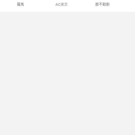
羅馬
AC米兰
那不勒斯