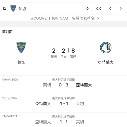
12
萊切
0
0:0
0
0
#COMPETITION_NAM＿名稱 表和排名
面對面
2
2
8
獲勝
平局
獲勝
萊切
亞特蘭大
06/04/2026
義大利足球甲級聯
0 - 3
萊切
亞特蘭大
14/09/2025
義大利足球甲級聯
4 - 1
亞特蘭大
萊切
27/04/2025
義大利足球甲級聯
1 - 1
亞特蘭大
萊切