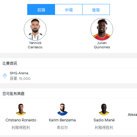
前鋒
中場
後衛
Yannick
Julian
Carrasco
Quinones
比賽資訊
SHG Arena
容量: 15,000
您可能有興趣
Alex
Cristiano Ronaldo
Karim Benzema
Sadio Mané
利雅得胜利
希拉尔
利雅得胜利