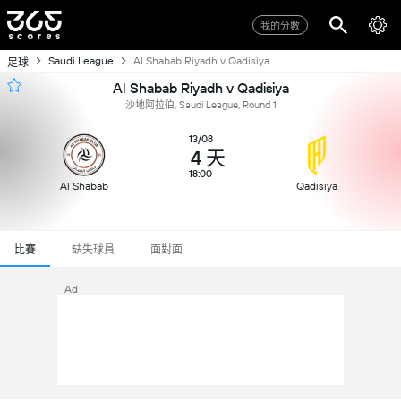
我的分數
Saudi League
Al Shabab Riyadh v Qadisiya
足球
Al Shabab Riyadh v Qadisiya
沙地阿拉伯, Saudi League, Round 1
13/08
4 天
18:00
Al Shabab
Qadisiya
比賽
缺失球員
面對面
Ad