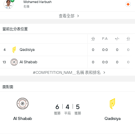
Mohamed Harbush
右後
查看全部
當前比分表位置
F:A
+/-
分
分
Qadisiya
4
0
0:0
0
0
Al Shabab
13
0
0:0
0
0
#COMPETITION_NAM＿名稱 表和排名
面對面
6
4
5
獲勝
平局
獲勝
Al Shabab
Qadisiya