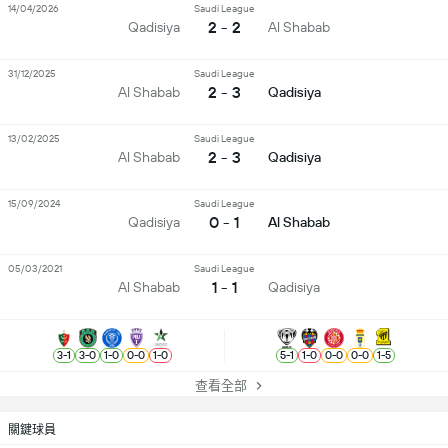
14/04/2026
Saudi League
2 - 2
Qadisiya
Al Shabab
31/12/2025
Saudi League
2 - 3
Al Shabab
Qadisiya
13/02/2025
Saudi League
2 - 3
Al Shabab
Qadisiya
15/09/2024
Saudi League
0 - 1
Qadisiya
Al Shabab
05/03/2021
Saudi League
1 - 1
Al Shabab
Qadisiya
3
-
1
3
-
0
1
-
0
0
-
0
1
-
0
5
-
1
1
-
0
0
-
0
0
-
0
1
-
5
查看全部
關鍵球員