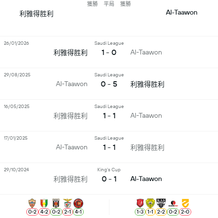
獲勝
平局
獲勝
Al-Taawon
利雅得胜利
26/01/2026
Saudi League
1 - 0
Al-Taawon
利雅得胜利
29/08/2025
Saudi League
0 - 5
Al-Taawon
利雅得胜利
16/05/2025
Saudi League
1 - 1
Al-Taawon
利雅得胜利
17/01/2025
Saudi League
1 - 1
Al-Taawon
利雅得胜利
29/10/2024
King's Cup
0 - 1
Al-Taawon
利雅得胜利
0
-
2
4
-
2
0
-
2
2
-
1
4
-
1
1
-
3
1
-
1
2
-
2
0
-
2
2
-
0