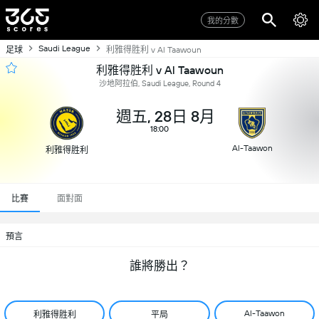
我的分數
Saudi League
足球
利雅得胜利 v Al Taawoun
利雅得胜利 v Al Taawoun
沙地阿拉伯, Saudi League, Round 4
週五, 28日 8月
18:00
Al-Taawon
利雅得胜利
比賽
面對面
預言
誰將勝出？
Al-Taawon
利雅得胜利
平局