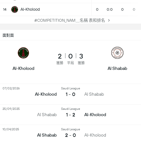
Al-Kholood
14
0
0:0
0
0
#COMPETITION_NAM＿名稱 表和排名
面對面
2
0
3
獲勝
平局
獲勝
Al-Kholood
Al Shabab
07/02/2026
Saudi League
1 - 0
Al-Kholood
Al Shabab
25/09/2025
Saudi League
1 - 2
Al Shabab
Al-Kholood
10/04/2025
Saudi League
2 - 0
Al Shabab
Al-Kholood