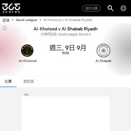
我的分數
Saudi League
Al-Kholood v Al Shabab Riyadh
足球
Al-Kholood v Al Shabab Riyadh
沙地阿拉伯, Saudi League, Round 6
週三, 9日 9月
15:55
Al-Kholood
Al Shabab
比賽
面對面
Ad