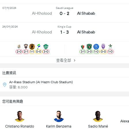
07/11/2024
Saudi League
0 - 2
Al-Kholood
Al Shabab
24/09/2024
King's Cup
1 - 3
Al-Kholood
Al Shabab
2
-
0
2
-
1
1
-
1
0
-
0
3
-
0
3
-
1
3
-
0
1
-
0
0
-
0
1
-
0
查看全部
比賽資訊
Ar-Rass Stadium (Al Hazm Club Stadium)
容量: 8,000
您可能有興趣
Alex
Cristiano Ronaldo
Karim Benzema
Sadio Mané