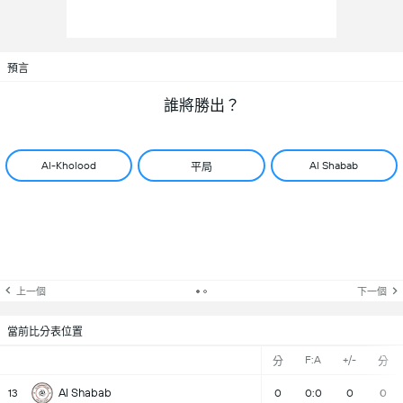
預言
誰將勝出？
Al-Kholood
Al Shabab
平局
上一個
下一個
當前比分表位置
F:A
+/-
分
分
Al Shabab
13
0
0:0
0
0