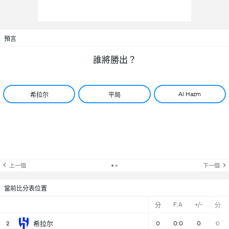
預言
誰將勝出？
Al Hazm
希拉尔
平局
上一個
下一個
當前比分表位置
F:A
+/-
分
分
2
希拉尔
0
0:0
0
0