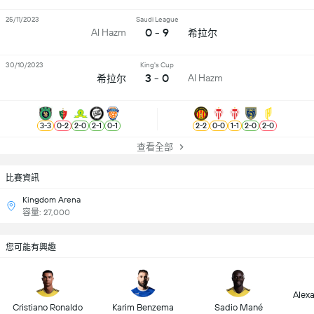
25/11/2023
Saudi League
0 - 9
Al Hazm
希拉尔
30/10/2023
King's Cup
3 - 0
Al Hazm
希拉尔
3
-
3
0
-
2
2
-
0
2
-
1
0
-
1
2
-
2
0
-
0
1
-
1
2
-
0
2
-
0
查看全部
比賽資訊
Kingdom Arena
容量: 27,000
您可能有興趣
Alex
Cristiano Ronaldo
Karim Benzema
Sadio Mané