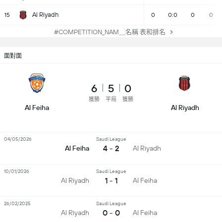
Al Riyadh
15
0
0:0
0
0
#COMPETITION_NAM＿名稱 表和排名
面對面
6
5
0
獲勝
平局
獲勝
Al Feiha
Al Riyadh
04/05/2026
Saudi League
4 - 2
Al Feiha
Al Riyadh
10/01/2026
Saudi League
1 - 1
Al Riyadh
Al Feiha
26/02/2025
Saudi League
0 - 0
Al Riyadh
Al Feiha