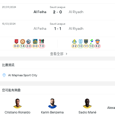
29/09/2024
Saudi League
2 - 0
Al Feiha
Al Riyadh
15/03/2024
Saudi League
1 - 1
Al Feiha
Al Riyadh
0
-
0
1
-
4
2
-
0
0
-
0
7
-
0
2
-
2
1
-
0
1
-
1
1
-
0
4
-
2
查看全部
比賽資訊
Al Majmaa Sport City
您可能有興趣
Alex
Cristiano Ronaldo
Karim Benzema
Sadio Mané