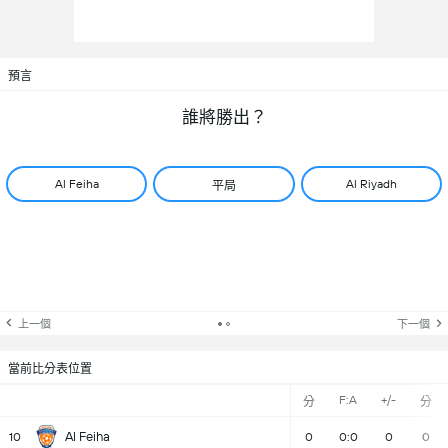
預言
誰將勝出？
Al Feiha
Al Riyadh
平局
上一個
下一個
當前比分表位置
F:A
+/-
分
分
Al Feiha
10
0
0:0
0
0