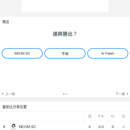
預言
誰將勝出？
NEOM SC
Al Fateh
平局
上一個
下一個
當前比分表位置
F:A
+/-
分
分
NEOM SC
8
0
0:0
0
0