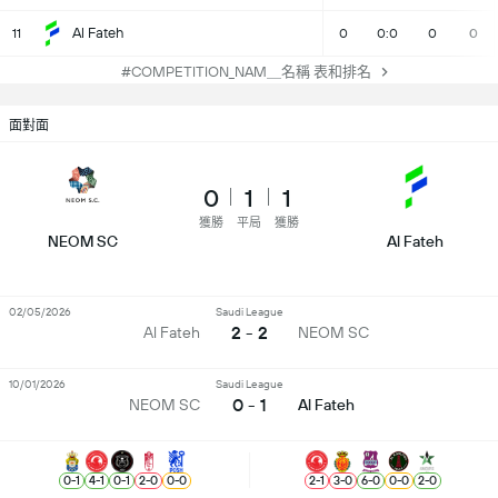
Al Fateh
11
0
0:0
0
0
#COMPETITION_NAM＿名稱 表和排名
面對面
0
1
1
獲勝
平局
獲勝
NEOM SC
Al Fateh
02/05/2026
Saudi League
2 - 2
Al Fateh
NEOM SC
10/01/2026
Saudi League
0 - 1
NEOM SC
Al Fateh
0
-
1
4
-
1
0
-
1
2
-
0
0
-
0
2
-
1
3
-
0
6
-
0
0
-
0
2
-
0