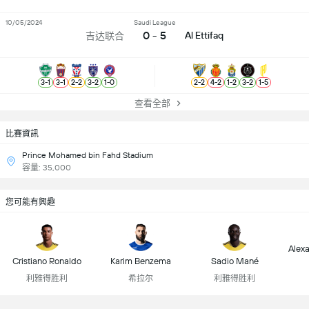
10/05/2024
Saudi League
0 - 5
Al Ettifaq
吉达联合
3
-
1
3
-
1
2
-
2
3
-
2
1
-
0
2
-
2
4
-
2
1
-
2
3
-
2
1
-
5
查看全部
比賽資訊
Prince Mohamed bin Fahd Stadium
容量: 35,000
您可能有興趣
Alex
Cristiano Ronaldo
Karim Benzema
Sadio Mané
利雅得胜利
希拉尔
利雅得胜利