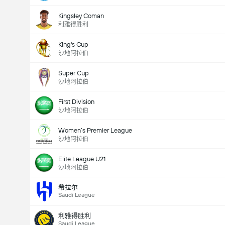
Kingsley Coman
利雅得胜利
King's Cup
沙地阿拉伯
Super Cup
沙地阿拉伯
First Division
沙地阿拉伯
Women’s Premier League
沙地阿拉伯
Elite League U21
沙地阿拉伯
希拉尔
Saudi League
利雅得胜利
Saudi League