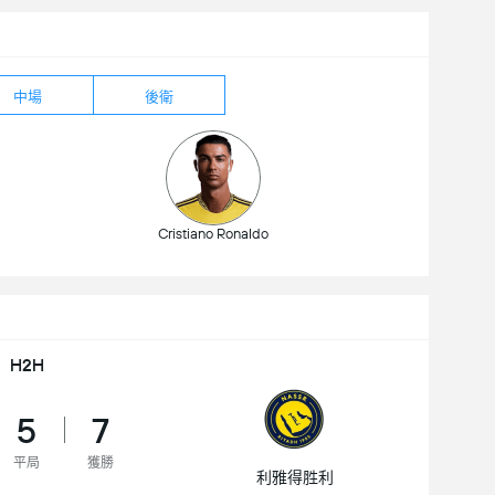
中場
後衛
Cristiano Ronaldo
H2H
5
7
平局
獲勝
利雅得胜利