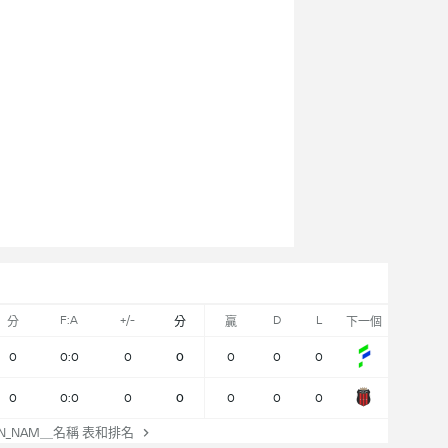
F:A
+/-
D
L
分
分
贏
下一個
0
0:0
0
0
0
0
0
0
0:0
0
0
0
0
0
ON_NAM＿名稱 表和排名