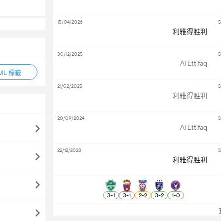
15/04/2026
S
利雅得胜利
30/12/2025
S
Al Ettifaq
ML 標籤
21/02/2025
S
利雅得胜利
20/09/2024
S
Al Ettifaq
22/12/2023
S
利雅得胜利
3
-
1
3
-
1
2
-
2
3
-
2
1
-
0
查