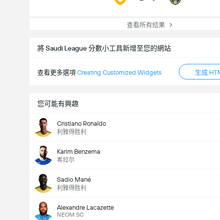
查看所有結果
將 Saudi League 分數小工具新增至您的網站
查看更多選項
Creating Customized Widgets
生成 HT
您可能有興趣
Cristiano Ronaldo
利雅得胜利
Karim Benzema
希拉尔
Sadio Mané
利雅得胜利
Alexandre Lacazette
NEOM SC