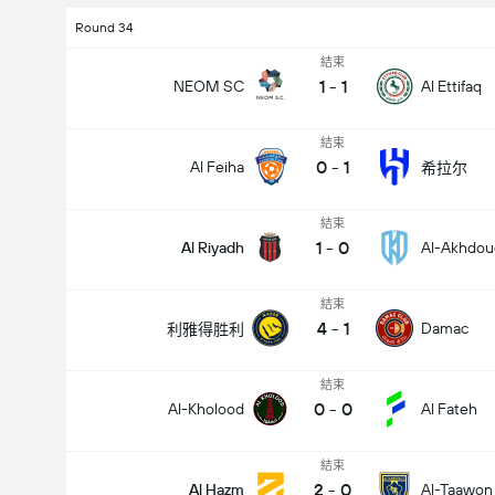
Round 34
結束
1
-
1
NEOM SC
Al Ettifaq
結束
0
-
1
Al Feiha
希拉尔
結束
1
-
0
Al Riyadh
Al-Akhdou
結束
4
-
1
Damac
利雅得胜利
結束
0
-
0
Al-Kholood
Al Fateh
結束
2
-
0
Al Hazm
Al-Taawon