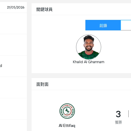
21/05/2026
關鍵球員
前鋒
Khalid Al Ghannam
d
面對面
3
獲勝
Al Ettifaq