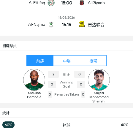
18:00
Al Ettifaq
Al Riyadh
18/08/2026
16:15
Al-Najma
吉达联合
關鍵球員
前鋒
中場
後衛
2
0
射正
Winning
0
0
Goal
Moussa
Majed
0
PenaltiesTaken
0
Dembélé
Mohammed
Sharrahi
統計
60%
40%
控球