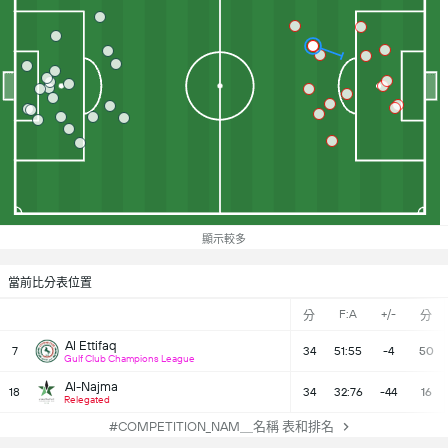
顯示較多
當前比分表位置
F:A
+/-
分
分
Al Ettifaq
7
34
51:55
-4
50
Gulf Club Champions League
Al-Najma
18
34
32:76
-44
16
Relegated
#COMPETITION_NAM＿名稱 表和排名