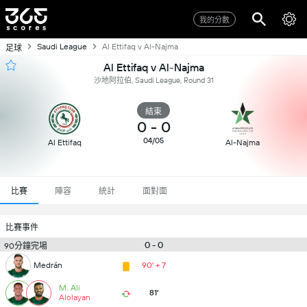
我的分數
Saudi League
Al Ettifaq v Al-Najma
足球
Al Ettifaq v Al-Najma
沙地阿拉伯, Saudi League, Round 31
結束
0
-
0
04/05
Al Ettifaq
Al-Najma
比賽
陣容
統計
面對面
比賽事件
0 - 0
90分鐘完場
Medrán
90' + 7
M. Ali
81'
Alolayan