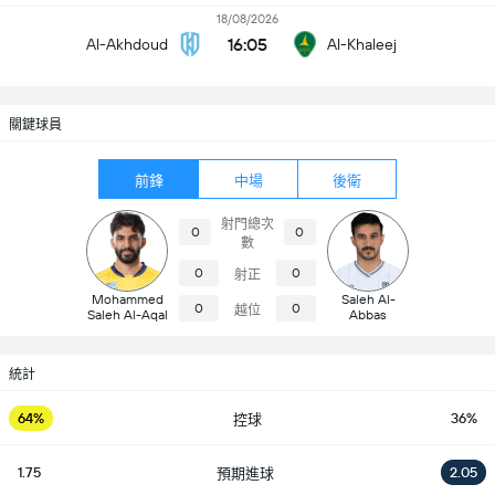
18/08/2026
16:05
Al-Akhdoud
Al-Khaleej
關鍵球員
前鋒
中場
後衛
射門總次
0
0
數
0
0
射正
Mohammed
Saleh Al-
0
0
越位
Saleh Al-Aqal
Abbas
統計
64%
36%
控球
1.75
2.05
預期進球