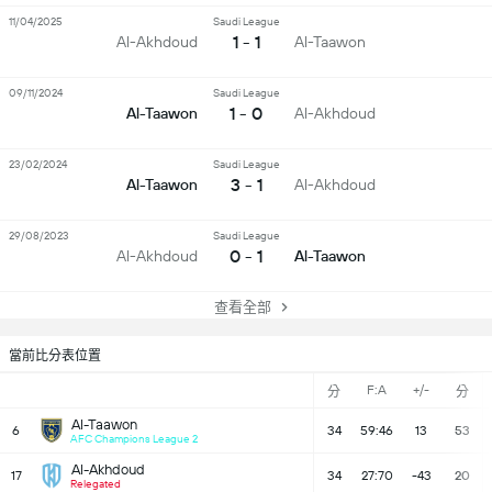
11/04/2025
Saudi League
1 - 1
Al-Akhdoud
Al-Taawon
09/11/2024
Saudi League
1 - 0
Al-Taawon
Al-Akhdoud
23/02/2024
Saudi League
3 - 1
Al-Taawon
Al-Akhdoud
29/08/2023
Saudi League
0 - 1
Al-Akhdoud
Al-Taawon
查看全部
當前比分表位置
F:A
+/-
分
分
Al-Taawon
6
34
59:46
13
53
AFC Champions League 2
Al-Akhdoud
17
34
27:70
-43
20
Relegated