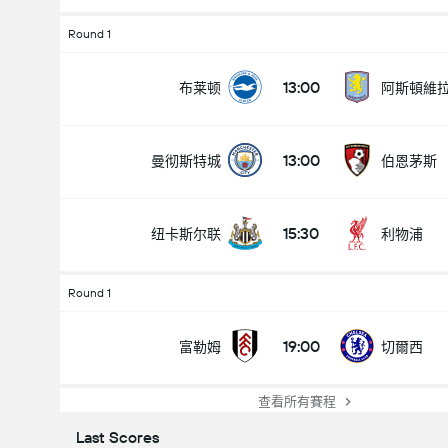
Round 1
13:00
布莱顿
阿斯頓維
13:00
曼彻斯特城
伯恩茅斯
15:30
纽卡斯尔联
利物浦
Round 1
19:00
富勒姆
切爾西
查看所有賽程
Last Scores