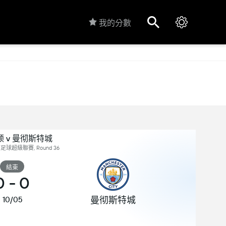
我的分數
 v 曼彻斯特城
足球超級聯賽, Round 36
結束
0
-
0
曼彻斯特城
10/05