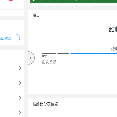
預言
誰
ML 標籤
總票
82%
9%
高於
南安普顿
當前比分表位置