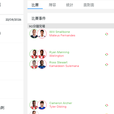
城
比賽
陣容
統計
面對面
比賽事件
22/08/2026
90分鐘完場
Will Smallbone
聯
Mateus Fernandes
Ryan Manning
Welington
Ross Stewart
Kamaldeen Sulemana
Cameron Archer
Tyler Dibling
热刺