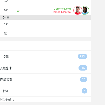
56'
Jeremy Doku
46'
James Mcatee
0 - 0
43'
72%
控球
1.89
預期進球
26
射門總次數
5
射正
看全部