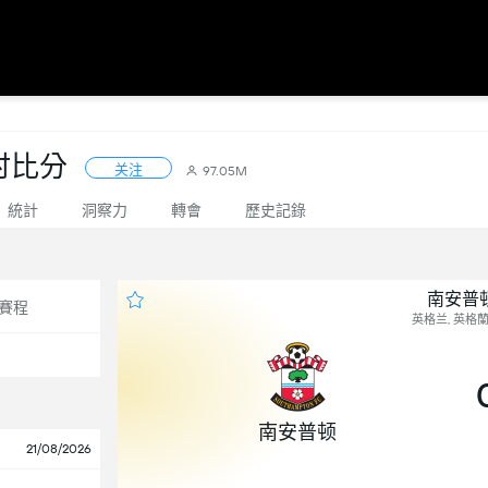
时比分
关注
97.05M
統計
洞察力
轉會
歷史記錄
南安普顿
賽程
英格兰, 英格蘭
南安普顿
21/08/2026