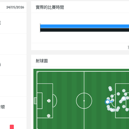
實際的比賽時間
24/05/2026
联
查
射球圖
聯
普顿