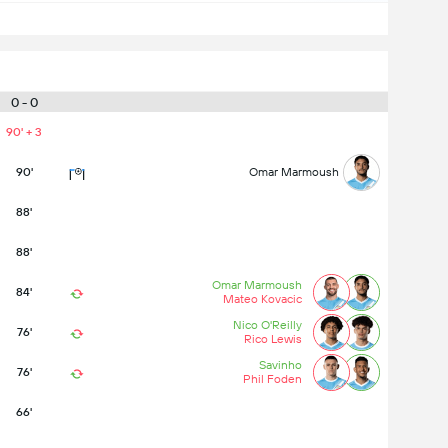
0 - 0
90' + 3
90'
Omar Marmoush
88'
88'
Omar Marmoush
84'
Mateo Kovacic
Nico O'Reilly
76'
Rico Lewis
Savinho
76'
Phil Foden
66'