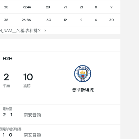
38
72:44
28
71
21
8
9
38
26:86
-60
12
2
6
30
ON_NAM＿名稱 表和排名
H2H
2
10
平局
獲勝
曼彻斯特城
足總盃
2 - 1
南安普顿
蘭足球超級聯賽
1 - 0
南安普顿