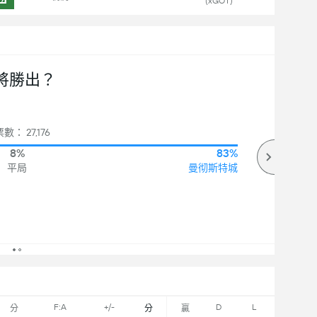
(xGOT)
將勝出？
數： 27,176
8%
83%
平局
曼彻斯特城
F:A
+/-
D
L
分
分
贏