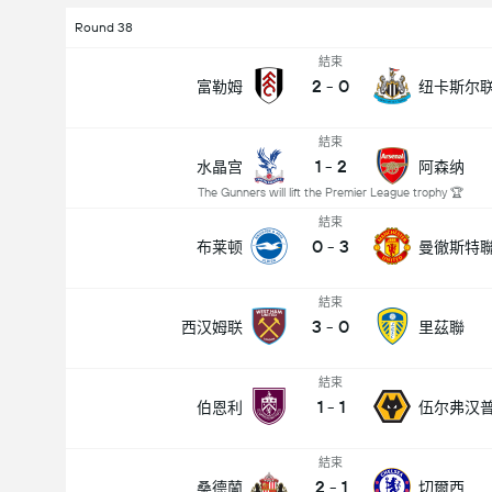
Round 38
結束
2
-
0
富勒姆
纽卡斯尔
結束
1
-
2
水晶宫
阿森纳
The Gunners will lift the Premier League trophy 🏆
結束
0
-
3
布莱顿
曼徹斯特
結束
3
-
0
西汉姆联
里茲聯
結束
1
-
1
伯恩利
伍尔弗汉
結束
2
-
1
桑德蘭
切爾西