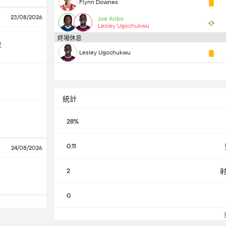
Flynn Downes
23/08/2026
Joe Aribo
Lesley Ugochukwu
終場休息
拉
Lesley Ugochukwu
統計
28%
0.11
24/08/2026
2
0
查