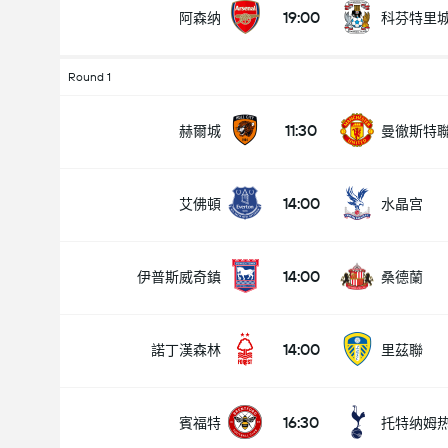
19:00
阿森纳
科芬特里
Round 1
11:30
赫爾城
曼徹斯特
14:00
艾佛頓
水晶宫
14:00
伊普斯威奇鎮
桑德蘭
14:00
諾丁漢森林
里茲聯
16:30
賓福特
托特纳姆