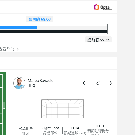
實際的 58:09
總時間 99:35
看全部
Mateo Kovacic
16'
阻擋
0.00
Right Foot
0.04
常規比賽
預期進球得分
身體部位
預期進球 (xG)
情況