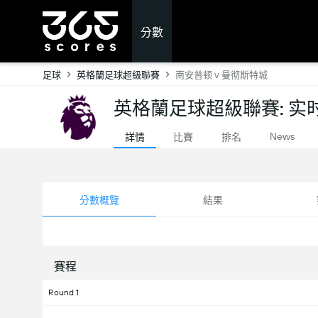
分數
足球
英格蘭足球超級聯賽
南安普顿 v 曼彻斯特城
英格蘭足球超級聯賽: 实
News
詳情
比賽
排名
分數概覽
結果
賽程
Round 1