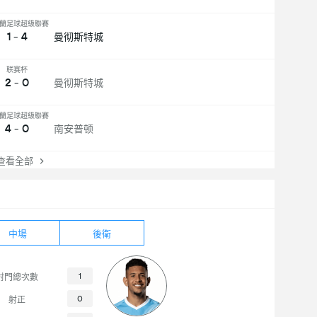
蘭足球超級聯賽
1 - 4
曼彻斯特城
联赛杯
2 - 0
曼彻斯特城
蘭足球超級聯賽
4 - 0
南安普顿
看全部
中場
後衛
1
射門總次數
0
射正