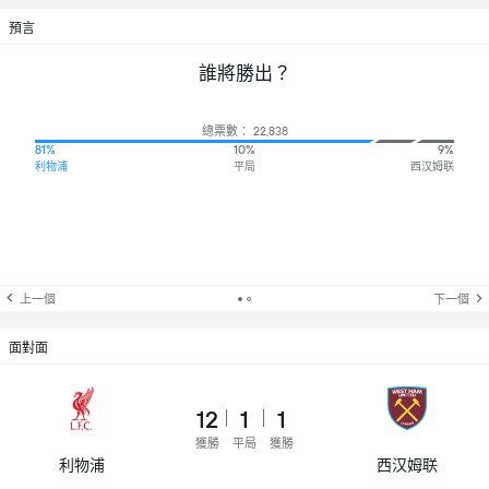
預言
誰將勝出？
總票數： 22,838
81%
10%
9%
利物浦
平局
西汉姆联
上一個
下一個
面對面
12
1
1
獲勝
平局
獲勝
利物浦
西汉姆联