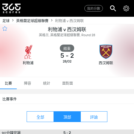
我的分數
足球
英格蘭足球超級聯賽
利物浦 v 西汉姆联
利物浦 v 西汉姆联
英格兰, 英格蘭足球超級聯賽, Round 28
結束
5
-
2
28/02
利物浦
西汉姆联
比賽
陣容
統計
面對面
比賽事件
全部
頂部
評論
5 - 2
90分鐘完場