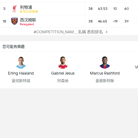
利物浦
5
38
63:53
10
60
1
歐洲冠軍聯賽
西汉姆联
18
38
46:65
-19
39
1
Relegated
#COMPETITION_NAM＿名稱 表和排名
您可能有興趣
Vi
Erling Haaland
Gabriel Jesus
Marcus Rashford
曼彻斯特城
阿森纳
曼徹斯特聯