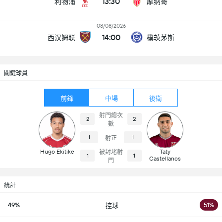
13:30
利物浦
摩纳哥
08/08/2026
14:00
西汉姆联
樸茨茅斯
關鍵球員
前鋒
中場
後衛
射門總次
2
2
數
1
1
射正
Hugo Ekitike
Taty
被封堵射
1
1
Castellanos
門
統計
49%
51%
控球