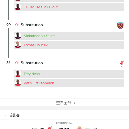
El Hadji Malick Diouf
90
Substitution
Mohamadou Kanté
Tomas Soucek
86
Substitution
Trey Nyoni
Ryan Gravenberch
查看全部
下一場比賽
09/08/2026