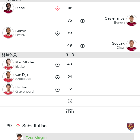
Disasi
82'
Castellanos
75'
Bowen
Gakpo
70'
Ekitike
Soucek
49'
Diouf
3 - 0
終場休息
MacAllister
43'
Ekitike
van Dijk
24'
Szoboszlai
Ekitike
5'
Gravenberch
評論
90
Substitution
Ezra Mayers