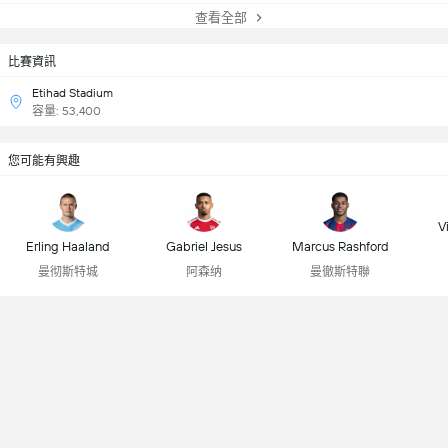
查看全部
比賽資訊
Etihad Stadium
容量: 53,400
您可能有興趣
Vi
Erling Haaland
Gabriel Jesus
Marcus Rashford
曼彻斯特城
阿森纳
曼徹斯特聯