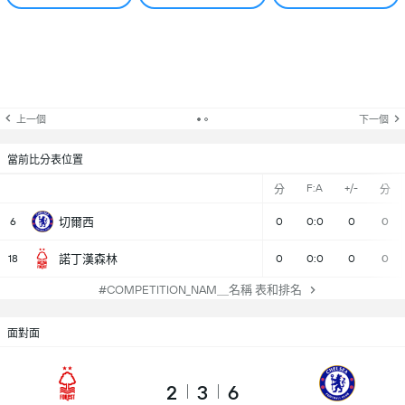
上一個
下一個
當前比分表位置
F:A
+/-
分
分
6
切爾西
0
0:0
0
0
18
諾丁漢森林
0
0:0
0
0
#COMPETITION_NAM＿名稱 表和排名
面對面
2
3
6