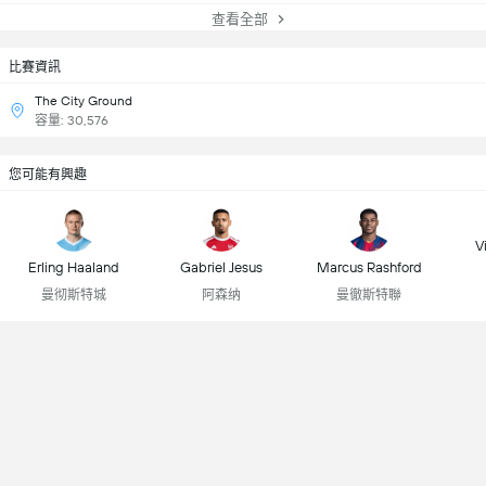
查看全部
比賽資訊
The City Ground
容量: 30,576
您可能有興趣
Vi
Erling Haaland
Gabriel Jesus
Marcus Rashford
曼彻斯特城
阿森纳
曼徹斯特聯