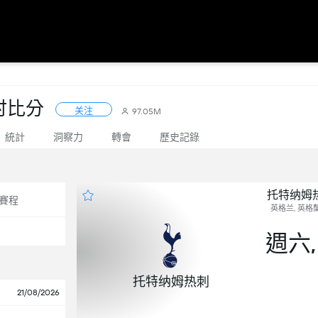
时比分
关注
97.05M
統計
洞察力
轉會
歷史記錄
托特纳姆热
賽程
英格兰, 英格蘭
週六,
托特纳姆热刺
21/08/2026