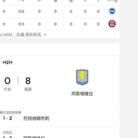
F:A
+/-
D
L
分
分
贏
下一個
0
0:0
0
0
0
0
0
0
0:0
0
0
0
0
0
ON_NAM＿名稱 表和排名
H2H
0
8
平局
獲勝
阿斯頓維拉
蘭足球超級聯賽
1 - 2
托特纳姆热刺
足總盃