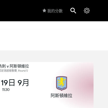
我的分數
刺 v 阿斯頓維拉
足球超級聯賽, Round 5
 19日 9月
11:30
阿斯頓維拉