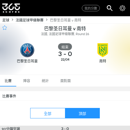
我的分數
足球
法國足球甲級聯賽
巴黎圣日耳曼 v 南特
巴黎圣日耳曼 v 南特
法國, 法國足球甲級聯賽, Round 26
結束
3
-
0
22/04
巴黎圣日耳曼
南特
比賽
陣容
統計
面對面
比賽事件
全部
頂部
3 - 0
90分鐘完場