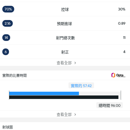
70%
30%
控球
2.16
0.89
預期進球
14
11
射門總次數
6
4
射正
查看全部
實際的比賽時間
實際的 57:42
總時間 96:00
查看全部
射球圖