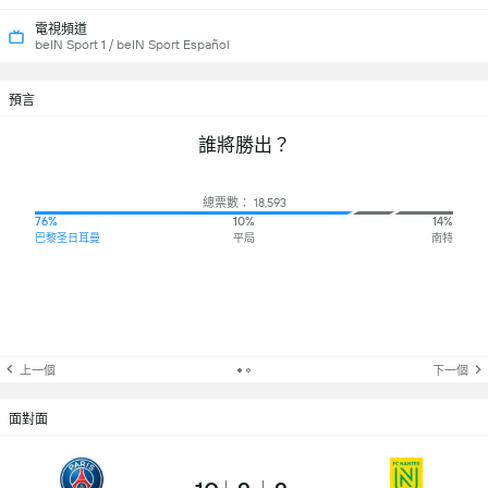
電視頻道
beIN Sport 1 / beIN Sport Español
預言
誰將勝出？
總票數： 18,593
76%
10%
14%
巴黎圣日耳曼
平局
南特
上一個
下一個
面對面