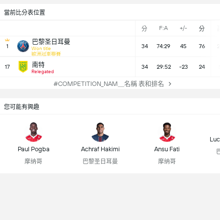
當前比分表位置
F:A
+/-
分
分
巴黎圣日耳曼
1
34
74:29
45
76
2
Won title
歐洲冠軍聯賽
南特
17
34
29:52
-23
24
Relegated
#COMPETITION_NAM＿名稱 表和排名
您可能有興趣
Luc
Paul Pogba
Achraf Hakimi
Ansu Fati
摩纳哥
巴黎圣日耳曼
摩纳哥