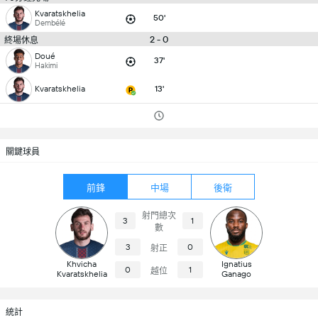
Kvaratskhelia
50'
Dembélé
2 - 0
終場休息
Doué
37'
Hakimi
Kvaratskhelia
13'
關鍵球員
前鋒
中場
後衛
射門總次
3
1
數
3
0
射正
Khvicha
Ignatius
0
1
越位
Kvaratskhelia
Ganago
統計