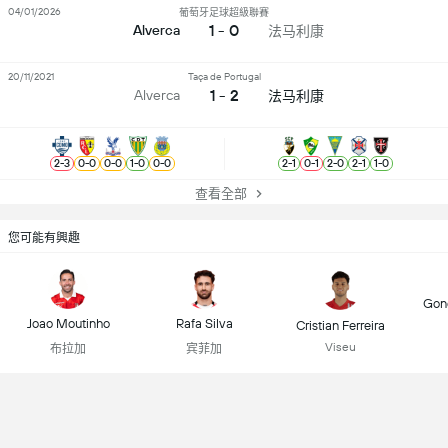
04/01/2026
葡萄牙足球超級聯賽
1 - 0
Alverca
法马利康
20/11/2021
Taça de Portugal
1 - 2
Alverca
法马利康
2
-
3
0
-
0
0
-
0
1
-
0
0
-
0
2
-
1
0
-
1
2
-
0
2
-
1
1
-
0
查看全部
您可能有興趣
Gonç
Joao Moutinho
Rafa Silva
Cristian Ferreira
Viseu
布拉加
宾菲加