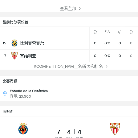
查看全部
當前比分表位置
F:A
+/-
分
分
15
比利亚雷亚尔
0
0:0
0
0
17
塞维利亚
0
0:0
0
0
#COMPETITION_NAM＿名稱 表和排名
比賽資訊
Estadio de la Cerámica
容量: 23,500
面對面
7
4
4