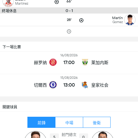
66'
Martinez
0 - 1
終場休息
Martín
28'
Gomez
下一場比賽
16/08/2026
17:00
赫罗纳
莱加内斯
15/08/2026
13:00
切爾西
皇家社会
關鍵球員
前鋒
中場
後衛
射門總次
5
0