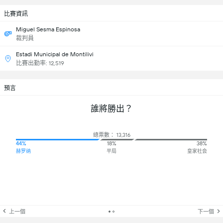
比賽資訊
Miguel Sesma Espinosa
裁判員
Estadi Municipal de Montilivi
比賽出勤率: 12,519
預言
誰將勝出？
總票數： 13,316
44%
18%
38%
赫罗纳
平局
皇家社会
上一個
下一個