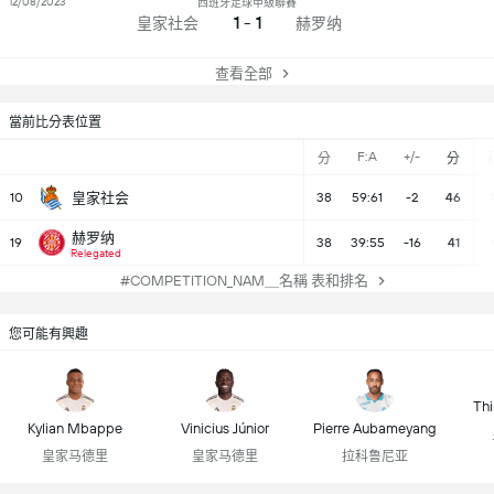
12/08/2023
西班牙足球甲級聯賽
1 - 1
皇家社会
赫罗纳
查看全部
當前比分表位置
F:A
+/-
分
分
10
皇家社会
38
59:61
-2
46
1
赫罗纳
19
38
39:55
-16
41
Relegated
#COMPETITION_NAM＿名稱 表和排名
您可能有興趣
Thi
Kylian Mbappe
Vinicius Júnior
Pierre Aubameyang
皇家马德里
皇家马德里
拉科鲁尼亚