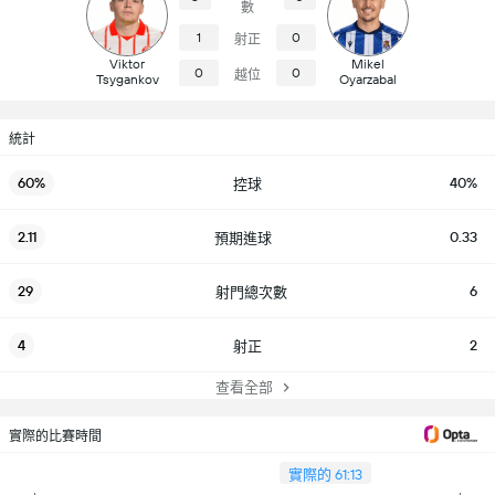
數
1
0
射正
Viktor
Mikel
0
0
越位
Tsygankov
Oyarzabal
統計
60%
40%
控球
2.11
0.33
預期進球
29
6
射門總次數
4
2
射正
查看全部
實際的比賽時間
實際的 61:13