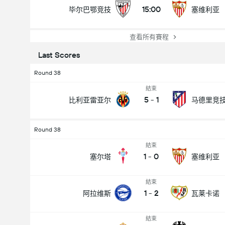
15:00
毕尔巴鄂竞技
塞维利亚
查看所有賽程
Last Scores
Round 38
結束
5
-
1
比利亚雷亚尔
马德里竞
Round 38
結束
1
-
0
塞尔塔
塞维利亚
結束
1
-
2
阿拉维斯
瓦莱卡诺
結束