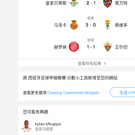
2
-
1
皇家贝蒂斯
莱万特
結束
3
-
0
马洛卡
奥维多
結束
1
-
1
赫罗纳
艾尔切
查看所有結果
將 西班牙足球甲級聯賽 分數小工具新增至您的網站
查看更多選項
Creating Customized Widgets
生成 HT
您可能有興趣
Kylian Mbappe
皇家马德里