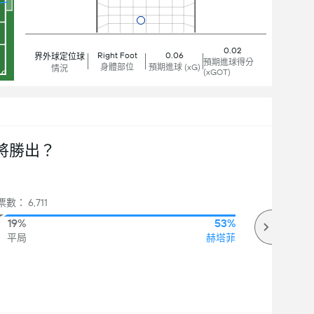
0.02
Right Foot
0.06
界外球定位球
預期進球得分
身體部位
預期進球 (xG)
情況
(xGOT)
將勝出？
數： 6,711
19%
53%
平局
赫塔菲