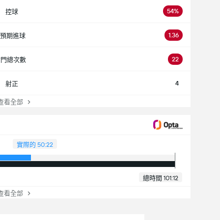
54%
控球
1.36
預期進球
22
射門總次數
4
射正
看全部
實際的 50:22
總時間 101:12
看全部