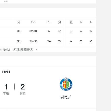
F:A
+/-
D
L
分
分
贏
38
32:38
-6
51
15
6
17
38
26:60
-34
29
6
11
21
ON_NAM＿名稱 表和排名
H2H
1
2
平局
獲勝
赫塔菲