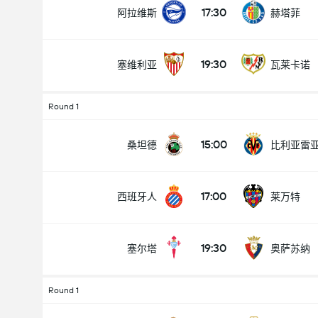
17:30
阿拉维斯
赫塔菲
19:30
塞维利亚
瓦莱卡诺
Round 1
15:00
桑坦德
比利亚雷
17:00
西班牙人
莱万特
19:30
塞尔塔
奥萨苏纳
Round 1