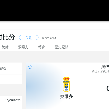
时比分
关注
101.40M
統計
洞察力
轉會
歷史記錄
奥维
賽程
西班牙, 西班牙
奥维多
15/08/2026