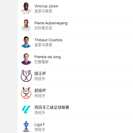
Vinicius Júnior
皇家马德里
Pierre Aubameyang
拉科鲁尼亚
Thibaut Courtois
皇家马德里
Frenkie de Jong
全場總得分 (2.5)
巴塞羅那
国王杯
西班牙
超级杯
西班牙
西班牙乙級足球聯賽
西班牙
Liga F
西班牙