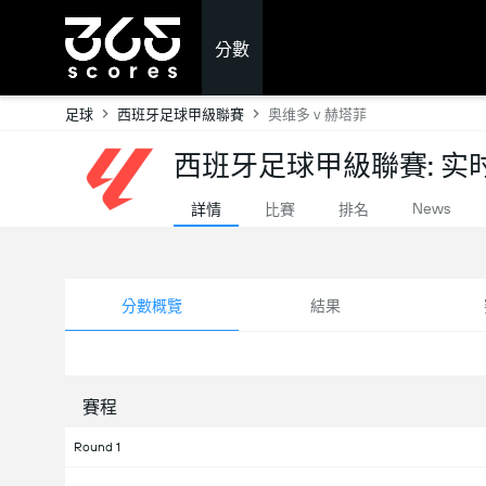
分數
足球
西班牙足球甲級聯賽
奥维多 v 赫塔菲
西班牙足球甲級聯賽: 实
News
詳情
比賽
排名
分數概覽
結果
賽程
Round 1