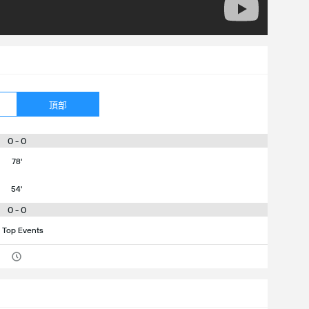
頂部
0 - 0
78'
54'
0 - 0
 Top Events