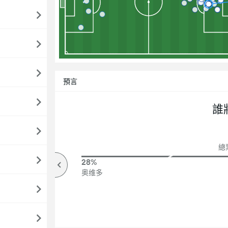
預言
誰
總票
74%
28%
高於
奥维多