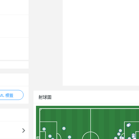
ML 標籤
射球圖