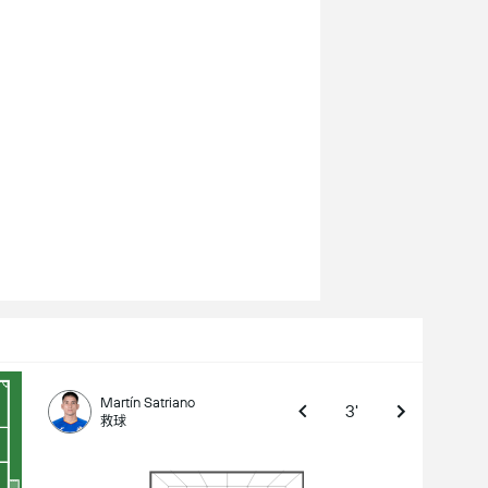
Martín Satriano
3'
救球