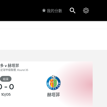
我的分數
多 v 赫塔菲
足球甲級聯賽, Round 35
結束
0
-
0
赫塔菲
10/05