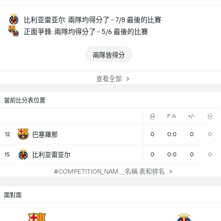
比利亚雷亚尔: 兩隊均得分了 - 7/8 最後的比賽
正面爭鋒: 兩隊均得分了 - 5/6 最後的比賽
兩隊皆得分
查看全部
當前比分表位置
F:A
+/-
分
分
12
巴塞羅那
0
0:0
0
0
15
比利亚雷亚尔
0
0:0
0
0
#COMPETITION_NAM＿名稱 表和排名
面對面