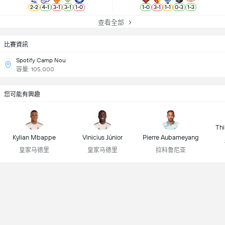
2
-
2
4
-
1
3
-
1
3
-
1
1
-
0
1
-
0
3
-
1
1
-
1
0
-
3
1
-
3
查看全部
比賽資訊
Spotify Camp Nou
容量: 105,000
您可能有興趣
Thi
Kylian Mbappe
Vinicius Júnior
Pierre Aubameyang
皇家马德里
皇家马德里
拉科鲁尼亚