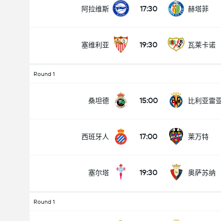
17:30
阿拉维斯
赫塔菲
19:30
塞维利亚
瓦莱卡诺
全場總得分 (2.5)
Round 1
15:00
桑坦德
比利亚雷
低於
高於
17:00
西班牙人
莱万特
19:30
塞尔塔
奥萨苏纳
Round 1