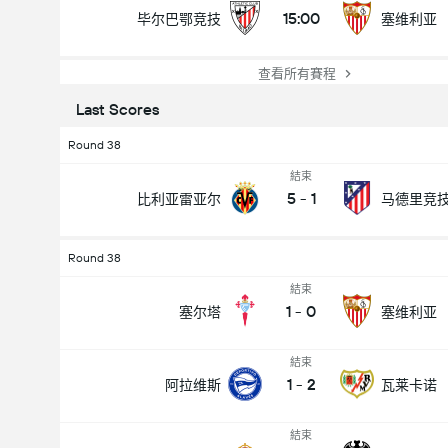
15:00
毕尔巴鄂竞技
塞维利亚
查看所有賽程
Last Scores
Round 38
結束
5
-
1
比利亚雷亚尔
马德里竞
Round 38
結束
1
-
0
塞尔塔
塞维利亚
結束
1
-
2
阿拉维斯
瓦莱卡诺
結束