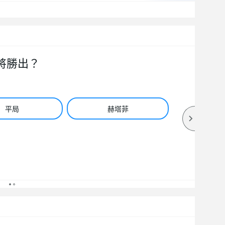
將勝出？
平局
赫塔菲