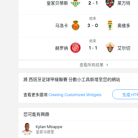
2
-
1
皇家贝蒂斯
莱万特
結束
3
-
0
马洛卡
奥维多
結束
1
-
1
赫罗纳
艾尔切
查看所有結果
將 西班牙足球甲級聯賽 分數小工具新增至您的網站
查看更多選項
Creating Customized Widgets
生成 HT
您可能有興趣
Kylian Mbappe
皇家马德里