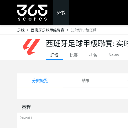
分數
足球
西班牙足球甲級聯賽
艾尔切 v 赫塔菲
西班牙足球甲級聯賽: 实
News
詳情
比賽
排名
分數概覽
結果
賽程
Round 1