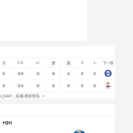
F:A
+/-
D
L
分
分
贏
下一個
0
0:0
0
0
0
0
0
0
0:0
0
0
0
0
0
ON_NAM＿名稱 表和排名
H2H