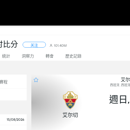
时比分
关注
101.40M
統計
洞察力
轉會
歷史記錄
艾尔
賽程
西班牙, 西班牙
週日,
艾尔切
15/08/2026