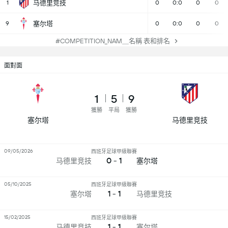
1
马德里竞技
0
0:0
0
0
9
塞尔塔
0
0:0
0
0
#COMPETITION_NAM＿名稱 表和排名
面對面
1
5
9
獲勝
平局
獲勝
塞尔塔
马德里竞技
09/05/2026
西班牙足球甲級聯賽
0 - 1
马德里竞技
塞尔塔
05/10/2025
西班牙足球甲級聯賽
1 - 1
塞尔塔
马德里竞技
15/02/2025
西班牙足球甲級聯賽
1 - 1
马德里竞技
塞尔塔