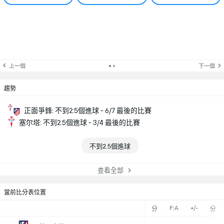
上一個
下一個
趨勢
正面爭鋒: 不到2.5個進球 - 6/7 最後的比賽
塞尔塔: 不到2.5個進球 - 3/4 最後的比賽
不到2.5個進球
查看全部
當前比分表位置
F:A
+/-
分
分