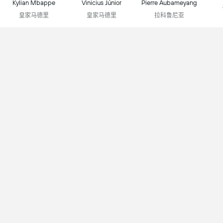
Kylian Mbappe
Vinicius Júnior
Pierre Aubameyang
皇家马德里
皇家马德里
拉科鲁尼亚