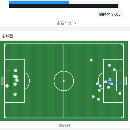
總時間 97:05
查看全部
射球圖
顯示較多