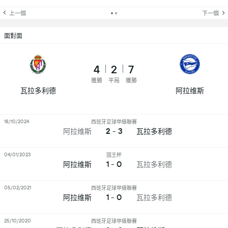
上一個
下一個
面對面
4
2
7
獲勝
平局
獲勝
瓦拉多利德
阿拉维斯
18/10/2024
西班牙足球甲級聯賽
2 - 3
阿拉维斯
瓦拉多利德
04/01/2023
国王杯
1 - 0
阿拉维斯
瓦拉多利德
05/02/2021
西班牙足球甲級聯賽
1 - 0
阿拉维斯
瓦拉多利德
25/10/2020
西班牙足球甲級聯賽