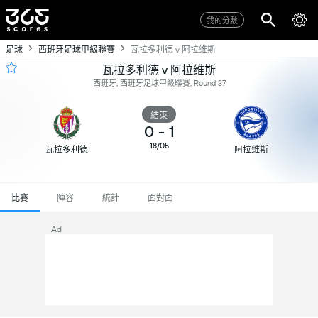
我的分數
足球
西班牙足球甲級聯賽
瓦拉多利德 v 阿拉维斯
瓦拉多利德 v 阿拉维斯
西班牙, 西班牙足球甲級聯賽, Round 37
結束
0
-
1
18/05
瓦拉多利德
阿拉维斯
比賽
陣容
統計
面對面
Ad