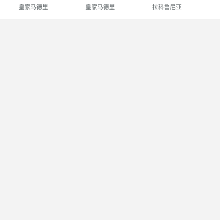
皇家马德里
皇家马德里
拉科鲁尼亚