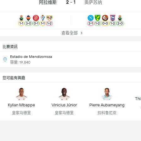
2 - 1
阿拉维斯
奥萨苏纳
1
-
1
3
-
0
0
-
1
1
-
1
1
-
2
2
-
1
1
-
2
0
-
0
1
-
2
2
-
0
查看全部
比賽資訊
Estadio de Mendizorroza
容量: 19,840
您可能有興趣
Thi
Kylian Mbappe
Vinicius Júnior
Pierre Aubameyang
皇家马德里
皇家马德里
拉科鲁尼亚