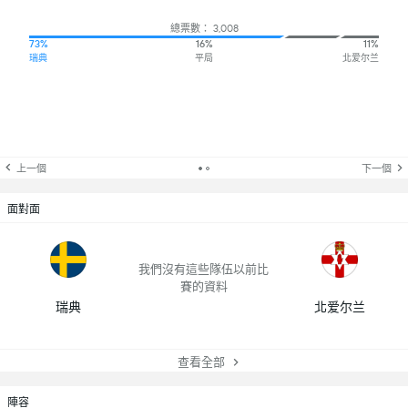
總票數： 3,008
73%
16%
11%
瑞典
平局
北爱尔兰
上一個
下一個
面對面
我們沒有這些隊伍以前比
賽的資料
瑞典
北爱尔兰
查看全部
陣容