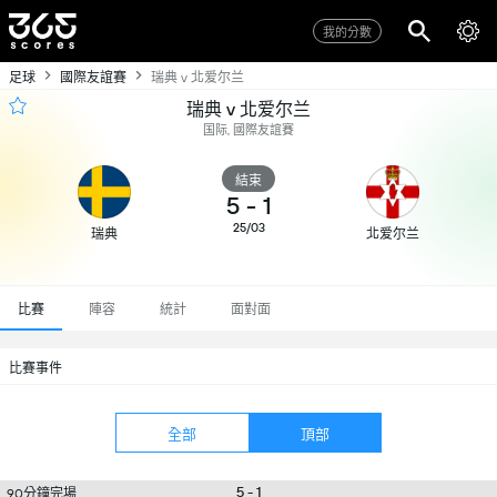
我的分數
足球
國際友誼賽
瑞典 v 北爱尔兰
瑞典 v 北爱尔兰
国际, 國際友誼賽
結束
5
-
1
25/03
瑞典
北爱尔兰
比賽
陣容
統計
面對面
比賽事件
全部
頂部
5 - 1
90分鐘完場