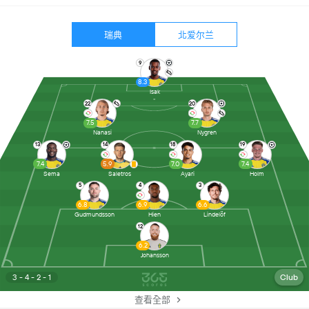
瑞典
北爱尔兰
9
8.3
Isak
22
20
7.5
7.7
Nanasi
Nygren
13
14
18
19
7.4
5.9
7.0
7.4
Sema
Saletros
Ayari
Holm
5
4
3
6.8
6.9
6.6
Gudmundsson
Hien
Lindelöf
12
6.2
Johansson
3 - 4 - 2 - 1
Club
查看全部