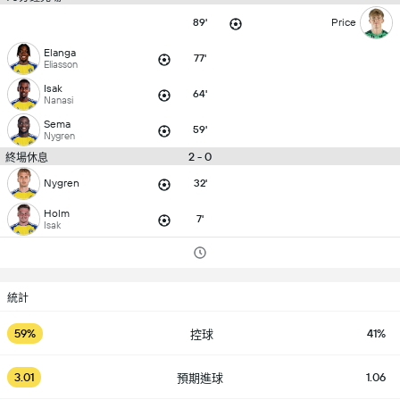
89'
Price
Elanga
77'
Eliasson
Isak
64'
Nanasi
Sema
59'
Nygren
2 - 0
終場休息
Nygren
32'
Holm
7'
Isak
統計
59%
41%
控球
3.01
1.06
預期進球