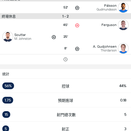
Pálsson
52'
Gudmundsson
1 - 2
終場休息
45'
Ferguson
Souttar
25'
M. Johnston
A. Gudjohnsen
8'
Thordarson
統計
56%
44%
控球
1.75
0.18
預期進球
15
5
射門總次數
5
3
射正