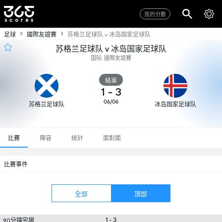
我的分數
足球
國際友誼賽
苏格兰足球队 v 冰岛国家足球队
苏格兰足球队 v 冰岛国家足球队
国际, 國際友誼賽
結束
1
-
3
06/06
苏格兰足球队
冰岛国家足球队
比賽
陣容
統計
面對面
比賽事件
全部
頂部
1 - 3
90分鐘完場