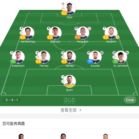
9
6.6
Hirst
4
8
19
7
6.3
6.3
5.3
6.3
McTominay
Gilmour
Ferguson
McGinn
3
6
5
15
22
7.3
6.5
6.3
7.9
7.1
Robertson
Tierney
Hanley
Souttar
M. Johnston
1
-
Gunn
5 - 4 - 1
Club
查看全部
您可能有興趣